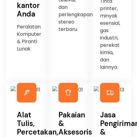
Tinta
kantor
dan
printer,
Anda
perlengkapan
minyak
stereo
esensial,
Peralatan
terbaru.
gas
Komputer
industri,
& Piranti
perekat
Lunak
kimia,
dan
lainnya.
Alat
Pakaian
Jasa
Tulis,
&
Pengirima
Percetakan,
Aksesoris
&