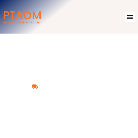
PTAOM
AMANAH OMAN MARDJUKI
PT. Amanah Oman Mardjuki
Solusi Terlengkap
Logistik, Kontraktor
& Pengadaan
Barang untuk Bisnis