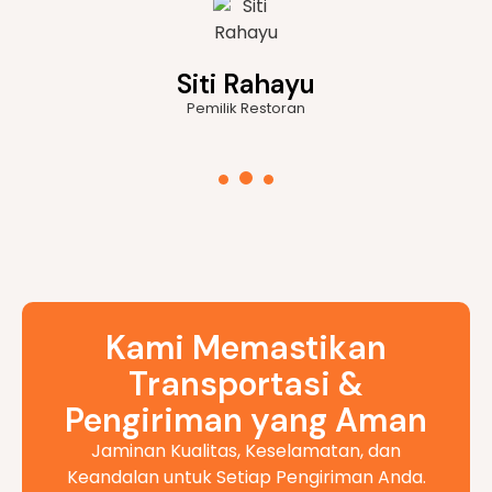
Andi Wijaya
Direktur Rantai Pasok (Perusahaan E-commerce)
Kami Memastikan
Transportasi &
Pengiriman yang Aman
Jaminan Kualitas, Keselamatan, dan
Keandalan untuk Setiap Pengiriman Anda.