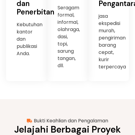
dan
Pengantar
Seragam
Penerbitan
formal,
jasa
informal,
ekspedisi
Kebutuhan
olahraga,
murah,
kantor
dasi,
pengiriman
dan
topi,
barang
publikasi
sarung
cepat,
Anda.
tangan,
kurir
dll.
terpercaya
Bukti Keahlian dan Pengalaman
Jelajahi Berbagai Proyek