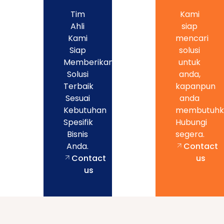
Tim
Kami
Ahli
siap
Kami
mencari
Siap
solusi
Memberikan
untuk
Solusi
anda,
Terbaik
kapanpun
Sesuai
anda
Kebutuhan
membutuhk
Spesifik
Hubungi
Bisnis
segera.
Anda.
Contact
Contact
us
us