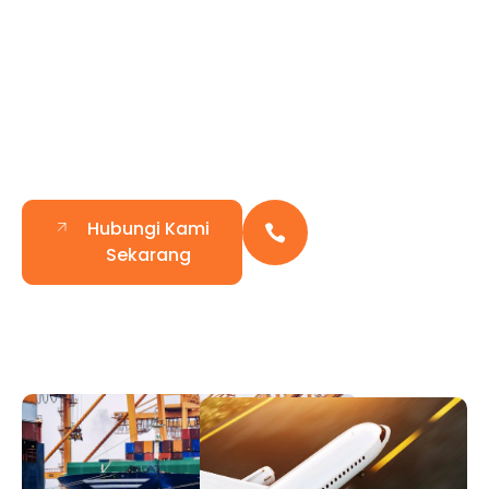
Anda
Tingkatkan Efisiensi Bisnis dengan Mitra
Terpercaya yang Berpengalaman. Dapatkan
Penawaran Terbaik Sekarang!
Hubungi Kami
Hubungi Kami
Setiap Saat
Sekarang
+6281219063639